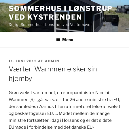
Videre
SOMMERHUS I LØNSTRUP
til
VED KYSTRENDEN
indhold
Dejligt Sommerhus i Lønstrup ved Vesterhavet
Menu
UDGIVET
11. JUNI 2012
AF
ADMIN
DEN
Værten Wammen elsker sin
hjemby
Grøn vækst var temaet, da europaminister Nicolai
Wammen (S) i går var vært for 26 andre ministre fra EU,
der samledes i Aarhus til en uformel drøftelse af vækst
og beskæftigelse i EU. … Mødet mellem de mange
ministre fortsætter i dag i Horsens og er det sidste
EUmøde i forbindelse med det danske EU-