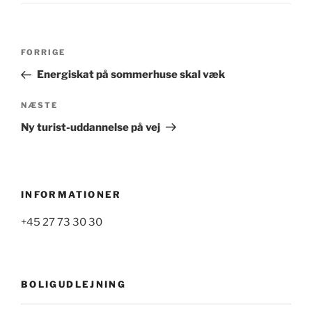
Indlægsnavigation
Forrige
FORRIGE
indlæg
Energiskat på sommerhuse skal væk
Næste
NÆSTE
indlæg
Ny turist-uddannelse på vej
INFORMATIONER
+45 27 73 30 30
BOLIGUDLEJNING