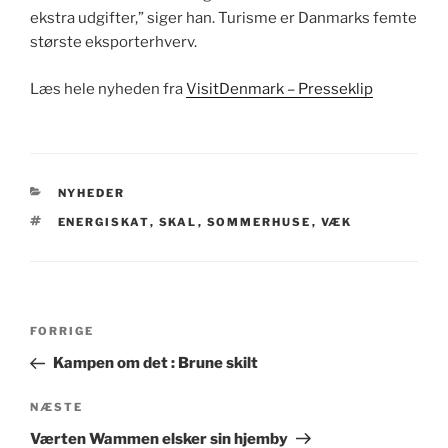
ekstra udgifter,” siger han. Turisme er Danmarks femte
største eksporterhverv.
Læs hele nyheden fra
VisitDenmark – Presseklip
KATEGORIER
NYHEDER
TAGS
ENERGISKAT
,
SKAL
,
SOMMERHUSE
,
VÆK
Indlægsnavigation
Forrige
FORRIGE
indlæg
Kampen om det : Brune skilt
Næste
NÆSTE
indlæg
Værten Wammen elsker sin hjemby