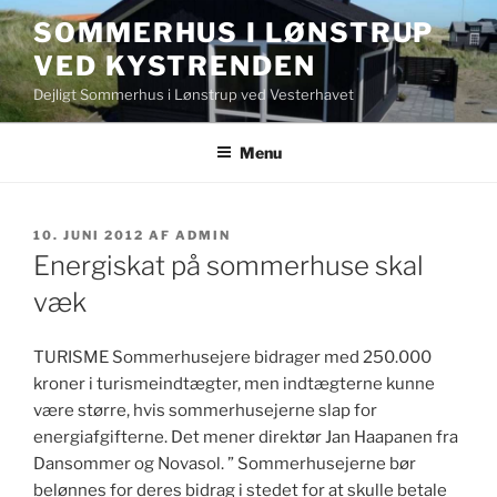
Videre
SOMMERHUS I LØNSTRUP
til
VED KYSTRENDEN
indhold
Dejligt Sommerhus i Lønstrup ved Vesterhavet
Menu
UDGIVET
10. JUNI 2012
AF
ADMIN
DEN
Energiskat på sommerhuse skal
væk
TURISME Sommerhusejere bidrager med 250.000
kroner i turismeindtægter, men indtægterne kunne
være større, hvis sommerhusejerne slap for
energiafgifterne. Det mener direktør Jan Haapanen fra
Dansommer og Novasol. ” Sommerhusejerne bør
belønnes for deres bidrag i stedet for at skulle betale