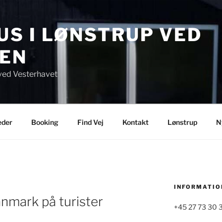
S I LØNSTRUP VED
EN
ved Vesterhavet
eder
Booking
Find Vej
Kontakt
Lønstrup
N
INFORMATIO
nmark på turister
+45 27 73 30 