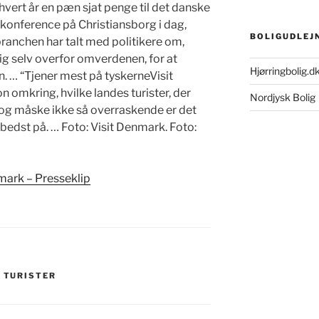
 hvert år en pæn sjat penge til det danske
onference på Christiansborg i dag,
BOLIGUDLEJ
branchen har talt med politikere om,
g selv overfor omverdenen, for at
Hjørringbolig.d
. … “Tjener mest på tyskerneVisit
 omkring, hvilke landes turister, der
Nordjysk Bolig
 og måske ikke så overraskende er det
bedst på. … Foto: Visit Denmark. Foto:
mark – Presseklip
,
TURISTER