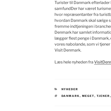
Turister til Danmark efterlader
samfundDer har været turismek
hvor repræsentanter fra turist
hvordan Danmark skal sælge si
fremme indtjeningen i branchen
Denmark har samlet information
lægger flest penge i Danmark,
vores nabolande, som vi tjener 
Visit Denmark.
Læs hele nyheden fra
VisitDen
KATEGORIER
NYHEDER
TAGS
DANMARK
,
MEGET
,
TJENER