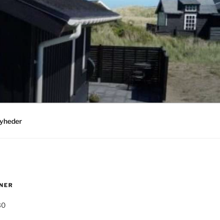
yheder
NER
30