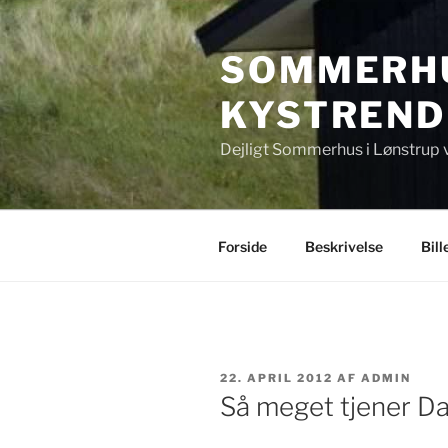
Videre
til
SOMMERHU
indhold
KYSTREND
Dejligt Sommerhus i Lønstrup 
Forside
Beskrivelse
Bill
UDGIVET
22. APRIL 2012
AF
ADMIN
DEN
Så meget tjener Da