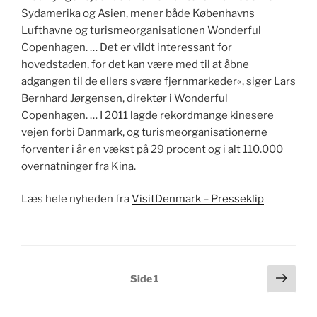
Sydamerika og Asien, mener både Københavns
Lufthavne og turismeorganisationen Wonderful
Copenhagen. … Det er vildt interessant for
hovedstaden, for det kan være med til at åbne
adgangen til de ellers svære fjernmarkeder«, siger Lars
Bernhard Jørgensen, direktør i Wonderful
Copenhagen. … I 2011 lagde rekordmange kinesere
vejen forbi Danmark, og turismeorganisationerne
forventer i år en vækst på 29 procent og i alt 110.000
overnatninger fra Kina.
Læs hele nyheden fra
VisitDenmark – Presseklip
Indlægsinddeling
Næs
Side
1
side