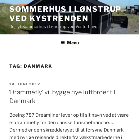
Videre
SOMMERHUS I LØNSTRUP
til
VED KYSTRENDEN
indhold
Dejligt Sommerhus i Lønstrup ved Vesterhavet
Menu
TAG:
DANMARK
UDGIVET
14. JUNI 2012
DEN
‘Drømmefly’ vil bygge nye luftbroer til
Danmark
Boeing 787 Dreamliner lever op til sit navn ved at være
et drømmefly for den danske turismebranche. …
Dermed er den skræddersyet til at forsyne Danmark
med nyrige rejsende direkte fra vækstmarkederne i