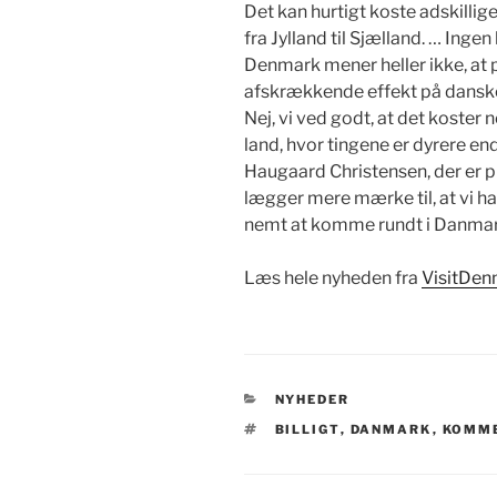
Det kan hurtigt koste adskillig
fra Jylland til Sjælland. … Inge
Denmark mener heller ikke, at p
afskrækkende effekt på danskern
Nej, vi ved godt, at det koster no
land, hvor tingene er dyrere en
Haugaard Christensen, der er p
lægger mere mærke til, at vi har
nemt at komme rundt i Danmark,
Læs hele nyheden fra
VisitDen
KATEGORIER
NYHEDER
TAGS
BILLIGT
,
DANMARK
,
KOMM