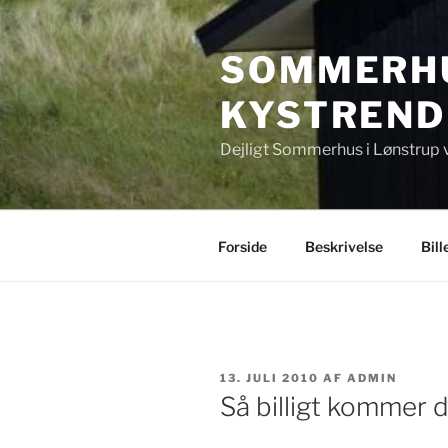
Videre
til
SOMMERHU
indhold
KYSTREND
Dejligt Sommerhus i Lønstrup 
Forside
Beskrivelse
Bill
UDGIVET
13. JULI 2010
AF
ADMIN
DEN
Så billigt kommer 