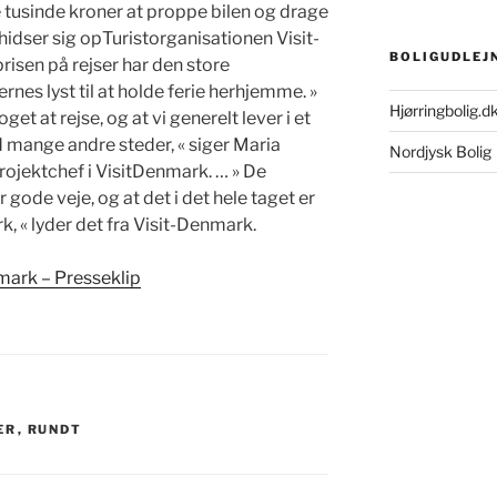
e tusinde kroner at proppe bilen og drage
n hidser sig opTuristorganisationen Visit-
BOLIGUDLEJ
risen på rejser har den store
es lyst til at holde ferie herhjemme. »
Hjørringbolig.d
get at rejse, og at vi generelt lever i et
d mange andre steder, « siger Maria
Nordjysk Bolig
rojektchef i VisitDenmark. … » De
 gode veje, og at det i det hele taget er
 « lyder det fra Visit-Denmark.
mark – Presseklip
ER
,
RUNDT