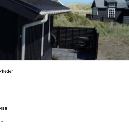
yheder
NER
30