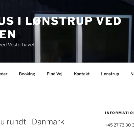
S I LØNSTRUP VED
EN
ved Vesterhavet
eder
Booking
Find Vej
Kontakt
Lønstrup
N
INFORMATIO
du rundt i Danmark
+45 27 73 30 