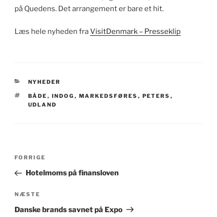
på Quedens. Det arrangement er bare et hit.
Læs hele nyheden fra
VisitDenmark – Presseklip
KATEGORIER
NYHEDER
TAGS
BÅDE
,
INDOG
,
MARKEDSFØRES
,
PETERS
,
UDLAND
Indlægsnavigation
Forrige
FORRIGE
indlæg
Hotelmoms på finansloven
Næste
NÆSTE
indlæg
Danske brands savnet på Expo