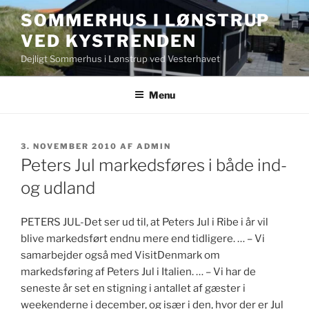
Videre
SOMMERHUS I LØNSTRUP
til
VED KYSTRENDEN
indhold
Dejligt Sommerhus i Lønstrup ved Vesterhavet
Menu
UDGIVET
3. NOVEMBER 2010
AF
ADMIN
DEN
Peters Jul markedsføres i både ind-
og udland
PETERS JUL-Det ser ud til, at Peters Jul i Ribe i år vil
blive markedsført endnu mere end tidligere. … – Vi
samarbejder også med VisitDenmark om
markedsføring af Peters Jul i Italien. … – Vi har de
seneste år set en stigning i antallet af gæster i
weekenderne i december, og især i den, hvor der er Jul