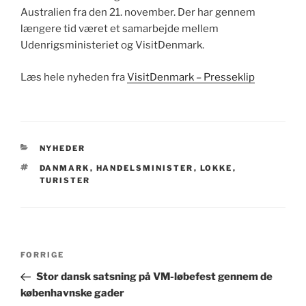
Australien fra den 21. november. Der har gennem
længere tid været et samarbejde mellem
Udenrigsministeriet og VisitDenmark.
Læs hele nyheden fra
VisitDenmark – Presseklip
KATEGORIER
NYHEDER
TAGS
DANMARK
,
HANDELSMINISTER
,
LOKKE
,
TURISTER
Indlægsnavigation
Forrige
FORRIGE
indlæg
Stor dansk satsning på VM-løbefest gennem de
københavnske gader