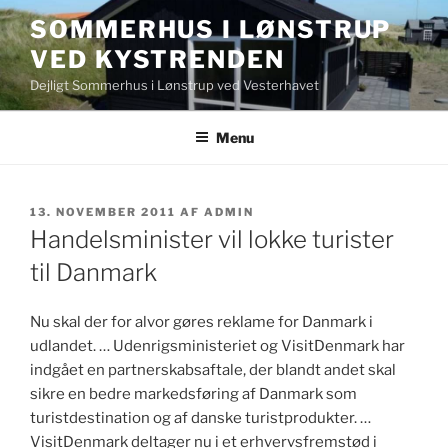
Videre
SOMMERHUS I LØNSTRUP
til
VED KYSTRENDEN
indhold
Dejligt Sommerhus i Lønstrup ved Vesterhavet
Menu
UDGIVET
13. NOVEMBER 2011
AF
ADMIN
DEN
Handelsminister vil lokke turister
til Danmark
Nu skal der for alvor gøres reklame for Danmark i
udlandet. … Udenrigsministeriet og VisitDenmark har
indgået en partnerskabsaftale, der blandt andet skal
sikre en bedre markedsføring af Danmark som
turistdestination og af danske turistprodukter. …
VisitDenmark deltager nu i et erhvervsfremstød i