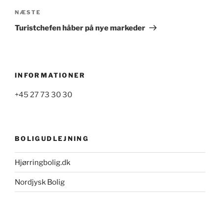
Næste
NÆSTE
indlæg
Turistchefen håber på nye markeder
INFORMATIONER
+45 27 73 30 30
BOLIGUDLEJNING
Hjørringbolig.dk
Nordjysk Bolig