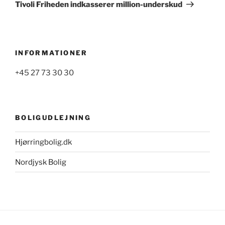
indlæg
Tivoli Friheden indkasserer million-underskud
INFORMATIONER
+45 27 73 30 30
BOLIGUDLEJNING
Hjørringbolig.dk
Nordjysk Bolig