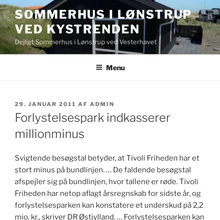
Videre
SOMMERHUS I LØNSTRUP
til
VED KYSTRENDEN
indhold
Dejligt Sommerhus i Lønstrup ved Vesterhavet
Menu
UDGIVET
29. JANUAR 2011
AF
ADMIN
DEN
Forlystelsespark indkasserer
millionminus
Svigtende besøgstal betyder, at Tivoli Friheden har et
stort minus på bundlinjen. … De faldende besøgstal
afspejler sig på bundlinjen, hvor tallene er røde. Tivoli
Friheden har netop aflagt årsregnskab for sidste år, og
forlystelsesparken kan konstatere et underskud på 2,2
mio. kr., skriver DR Østjylland. … Forlystelsesparken kan