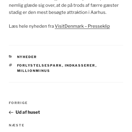
nemlig glæde sig over, at de på trods af færre gæster
stadig er den mest besøgte attraktion i Aarhus.
Læs hele nyheden fra
VisitDenmark – Presseklip
KATEGORIER
NYHEDER
TAGS
FORLYSTELSESPARK
,
INDKASSERER
,
MILLIONMINUS
Indlægsnavigation
Forrige
FORRIGE
indlæg
Ud af huset
Næste
NÆSTE