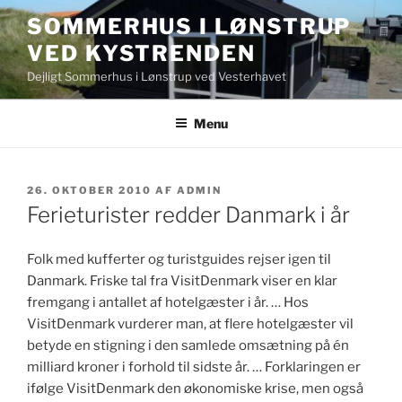
Videre
SOMMERHUS I LØNSTRUP
til
VED KYSTRENDEN
indhold
Dejligt Sommerhus i Lønstrup ved Vesterhavet
Menu
UDGIVET
26. OKTOBER 2010
AF
ADMIN
DEN
Ferieturister redder Danmark i år
Folk med kufferter og turistguides rejser igen til
Danmark. Friske tal fra VisitDenmark viser en klar
fremgang i antallet af hotelgæster i år. … Hos
VisitDenmark vurderer man, at flere hotelgæster vil
betyde en stigning i den samlede omsætning på én
milliard kroner i forhold til sidste år. … Forklaringen er
ifølge VisitDenmark den økonomiske krise, men også