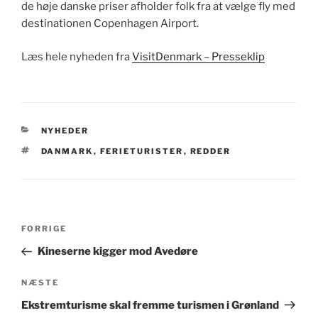
de høje danske priser afholder folk fra at vælge fly med
destinationen Copenhagen Airport.
Læs hele nyheden fra
VisitDenmark – Presseklip
KATEGORIER
NYHEDER
TAGS
DANMARK
,
FERIETURISTER
,
REDDER
Indlægsnavigation
Forrige
FORRIGE
indlæg
Kineserne kigger mod Avedøre
Næste
NÆSTE
indlæg
Ekstremturisme skal fremme turismen i Grønland