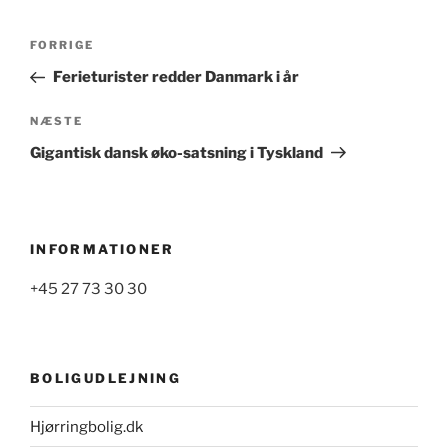
Indlægsnavigation
Forrige
FORRIGE
indlæg
Ferieturister redder Danmark i år
Næste
NÆSTE
indlæg
Gigantisk dansk øko-satsning i Tyskland
INFORMATIONER
+45 27 73 30 30
BOLIGUDLEJNING
Hjørringbolig.dk