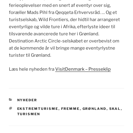
ferieoplevelser med en snert af eventyr over sig,
foræller Mads Pihl fra Qeqqeta Erhvervsråd. … Og et
turistselskab, Wild Frontiers, der hidtil har arrangeret
eventyrlige og vilde ture i Afrika, efterlyste ideer til
tilsvarende avancerede ture her i Grønland.
Destination Arctic Circle-selskabet er overbevist om
at de kommende år vil bringe mange eventyrlystne
turister til Grønland.
Læs hele nyheden fra
VisitDenmark – Presseklip
KATEGORIER
NYHEDER
TAGS
EKSTREMTURISME
,
FREMME
,
GRØNLAND
,
SKAL
,
TURISMEN