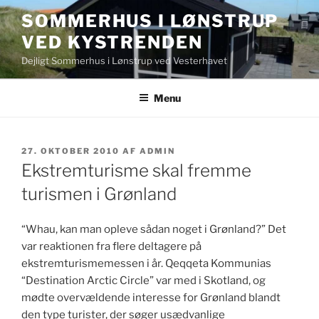
Videre
SOMMERHUS I LØNSTRUP
til
VED KYSTRENDEN
indhold
Dejligt Sommerhus i Lønstrup ved Vesterhavet
Menu
UDGIVET
27. OKTOBER 2010
AF
ADMIN
DEN
Ekstremturisme skal fremme
turismen i Grønland
“Whau, kan man opleve sådan noget i Grønland?” Det
var reaktionen fra flere deltagere på
ekstremturismemessen i år. Qeqqeta Kommunias
“Destination Arctic Circle” var med i Skotland, og
mødte overvældende interesse for Grønland blandt
den type turister, der søger usædvanlige