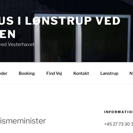
S I LØNSTRUP VED
EN
ved Vesterhavet
eder
Booking
Find Vej
Kontakt
Lønstrup
N
INFORMATIO
rismeminister
+45 27 73 30 