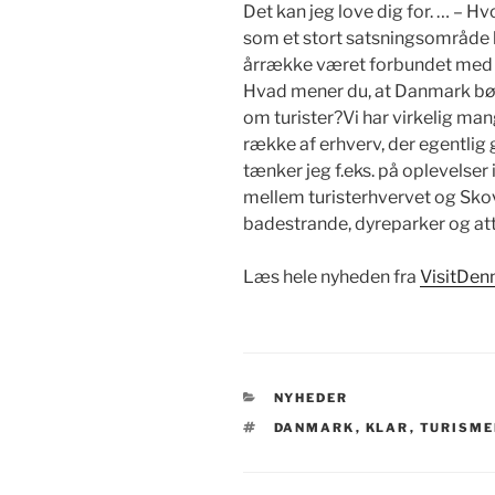
Det kan jeg love dig for. … – H
som et stort satsningsområde b
årrække været forbundet med la
Hvad mener du, at Danmark bør
om turister?Vi har virkelig ma
række af erhverv, der egentlig 
tænker jeg f.eks. på oplevelser
mellem turisterhvervet og Skov
badestrande, dyreparker og at
Læs hele nyheden fra
VisitDen
KATEGORIER
NYHEDER
TAGS
DANMARK
,
KLAR
,
TURISME