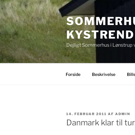
Videre
til
SOMMERHU
indhold
KYSTREND
Dejligt Sommerhus i Lønstrup 
Forside
Beskrivelse
Bill
UDGIVET
14. FEBRUAR 2011
AF
ADMIN
DEN
Danmark klar til tu