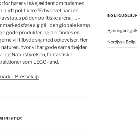
vorfor hører vi så sjældent om turismen
landt politikere?Erhvervet har i en
BOLIGUDLEJ
vstatus på den politiske arena. … –
 markedsføre sig på i den globale kamp
Hjørringbolig.d
nge gode produkter, og der findes en
gerne vil tilbyde sig med oplevelser. Her
Nordjysk Bolig
 i naturen, hvor vi har gode samarbejder
- og Naturstyrelsen, fantastiske
traktioner som LEGO-land.
mark – Presseklip
MINISTER