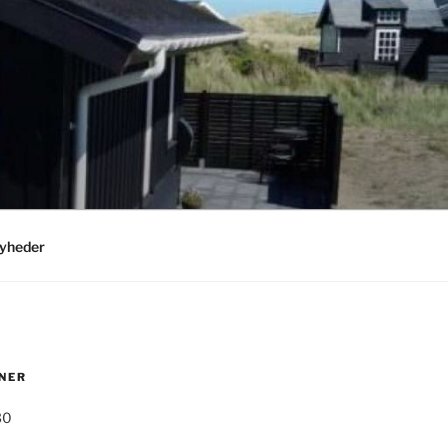
yheder
NER
30