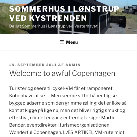
Videre
SOMMERHUS I LØNSTRUP
til
VED KYSTRENDEN
indhold
Dejligt Sommerhus i Lønstrup ved Vesterhavet
Menu
UDGIVET
18. SEPTEMBER 2011
AF
ADMIN
DEN
Welcome to awful Copenhagen
Turister og seere til cykel-VM får et ramponeret
København at se. … Men seerne vil forhåbentlig se
byggepladserne som den grimme ælling; det er ikke så
kønt at kigge på lige nu, men det bliver rigtig smukt og
effektivt, når det engang er færdigt«, siger Martin
Bender, eventdirektør i turismeorganisationen
Wonderful Copenhagen. LÆS ARTIKEL VM-rute midt i