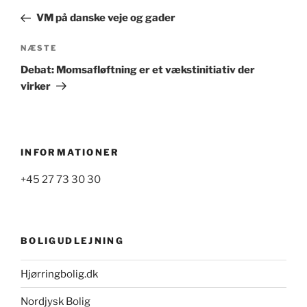
indlæg
VM på danske veje og gader
Næste
NÆSTE
indlæg
Debat: Momsafløftning er et vækstinitiativ der
virker
INFORMATIONER
+45 27 73 30 30
BOLIGUDLEJNING
Hjørringbolig.dk
Nordjysk Bolig