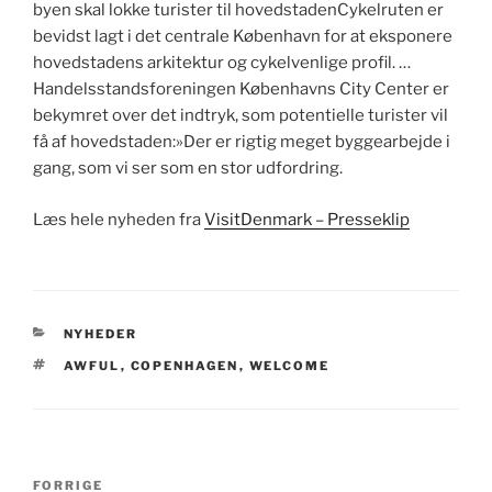
byen skal lokke turister til hovedstadenCykelruten er
bevidst lagt i det centrale København for at eksponere
hovedstadens arkitektur og cykelvenlige profil. …
Handelsstandsforeningen Københavns City Center er
bekymret over det indtryk, som potentielle turister vil
få af hovedstaden:»Der er rigtig meget byggearbejde i
gang, som vi ser som en stor udfordring.
Læs hele nyheden fra
VisitDenmark – Presseklip
KATEGORIER
NYHEDER
TAGS
AWFUL
,
COPENHAGEN
,
WELCOME
Indlægsnavigation
Forrige
FORRIGE