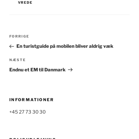
VREDE
Indlægsnavigation
Forrige
FORRIGE
indlæg
En turistguide på mobilen bliver aldrig væk
Næste
NÆSTE
indlæg
Endnu et EM til Danmark
INFORMATIONER
+45 27 73 30 30