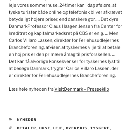
leje vores sommerhuse. 24timer kan i dag afsløre, at
tyske turister både online og telefonisk bliver afkrævet
betydeligt højere priser, end danskere gør. … Det dyre
DanmarkProfessor Claus Haagen Jensen fra Center for
kreditret og kapitalmarkedsret på CBS er enig. … Men
Carlos Villaro Lassen, direktør for Feriehusudlejernes
Brancheforening, afviser, at tyskernes vilje til at betale
en høj pris er den primære årsag til prisforskellen. …
Det kan få alvorlige konsekvenser for tyskernes lyst til
at besøge Danmark, frygter Carlos Villaro Lassen, der
er direktør for Feriehusudlejernes Brancheforening.
Læs hele nyheden fra
VisitDenmark – Presseklip
KATEGORIER
NYHEDER
TAGS
BETALER
,
HUSE
,
LEJE
,
OVERPRIS
,
TYSKERE
,