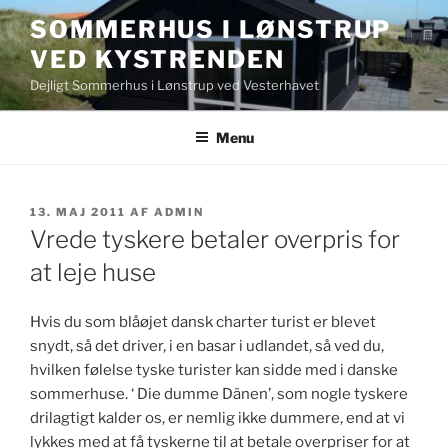
Videre
SOMMERHUS I LØNSTRUP
til
VED KYSTRENDEN
indhold
Dejligt Sommerhus i Lønstrup ved Vesterhavet
Menu
UDGIVET
13. MAJ 2011
AF
ADMIN
DEN
Vrede tyskere betaler overpris for
at leje huse
Hvis du som blåøjet dansk charter turist er blevet
snydt, så det driver, i en basar i udlandet, så ved du,
hvilken følelse tyske turister kan sidde med i danske
sommerhuse. ‘ Die dumme Dänen’, som nogle tyskere
drilagtigt kalder os, er nemlig ikke dummere, end at vi
lykkes med at få tyskerne til at betale overpriser for at