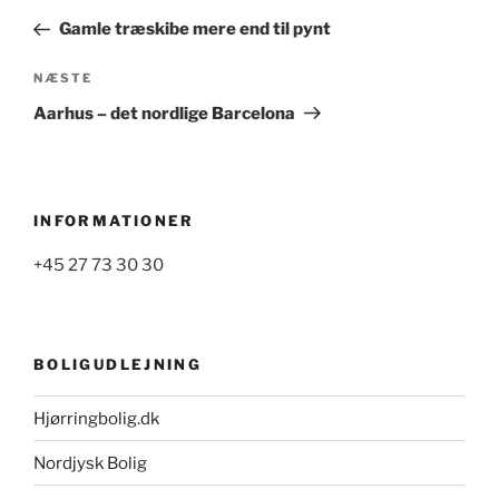
indlæg
Gamle træskibe mere end til pynt
Næste
NÆSTE
indlæg
Aarhus – det nordlige Barcelona
INFORMATIONER
+45 27 73 30 30
BOLIGUDLEJNING
Hjørringbolig.dk
Nordjysk Bolig