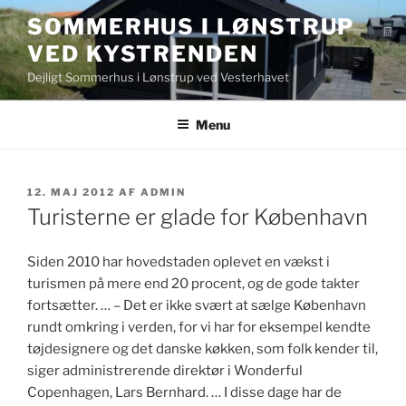
Videre
SOMMERHUS I LØNSTRUP
til
VED KYSTRENDEN
indhold
Dejligt Sommerhus i Lønstrup ved Vesterhavet
Menu
UDGIVET
12. MAJ 2012
AF
ADMIN
DEN
Turisterne er glade for København
Siden 2010 har hovedstaden oplevet en vækst i
turismen på mere end 20 procent, og de gode takter
fortsætter. … – Det er ikke svært at sælge København
rundt omkring i verden, for vi har for eksempel kendte
tøjdesignere og det danske køkken, som folk kender til,
siger administrerende direktør i Wonderful
Copenhagen, Lars Bernhard. … I disse dage har de