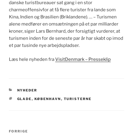
danske turistbureauer sat gang i en stor
charmeoffensivfor at få flere turister fra lande som
Kina, Indien og Brasilien (Briklandene). … – Turismen
alene medfører en omsætningen på et par milliarder
kroner, siger Lars Bernhard, der forsigtigt vurderer, at
turismen inden for de seneste par år har skabt op imod
et par tusinde nye arbejdspladser.
Læs hele nyheden fra
VisitDenmark – Presseklip
KATEGORIER
NYHEDER
TAGS
GLADE
,
KØBENHAVN
,
TURISTERNE
Indlægsnavigation
Forrige
FORRIGE