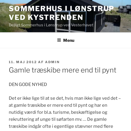
Videre
SOMMERHUS I LØNSTRUP
til
VED KYSTRENDEN
indhold
Dejligt Sommerhus i Lønstrup ved Vesterhavet
Menu
UDGIVET
11. MAJ 2012
AF
ADMIN
DEN
Gamle træskibe mere end til pynt
DEN GODE NYHED
Det er ikke lige til at se det, hvis man ikke lige ved det –
at gamle træskibe er mere end til pynt og har en
nutidig værdi for bl.a. turisme, beskæftigelse og
rekruttering af unge til søfarten mv. … De gamle
træskibe indgår ofte i egentlige stævner med flere