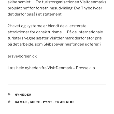
skibe samlet. … Fra turistorganisationen Visitdenmarks
projektchef for forretningsudvikling, Eva Thybo lyder
det derfor også i et statement:
?Havet og kysterne er blandt de allerstørste
attraktioner for dansk turisme. … På de internationale
turisters vegne sætter Visitdenmark derfor stor pris
på det arbejde, som Skibsbevaringsfonden udfører.?
ersv@borsen.dk
Læs hele nyheden fra
VisitDenmark – Presseklip
KATEGORIER
NYHEDER
TAGS
GAMLE
,
MERE
,
PYNT
,
TRÆSKIBE