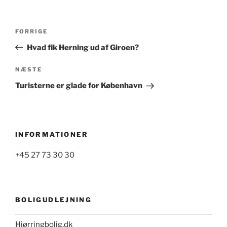
Indlægsnavigation
Forrige
FORRIGE
indlæg
Hvad fik Herning ud af Giroen?
Næste
NÆSTE
indlæg
Turisterne er glade for København
INFORMATIONER
+45 27 73 30 30
BOLIGUDLEJNING
Hjørringbolig.dk