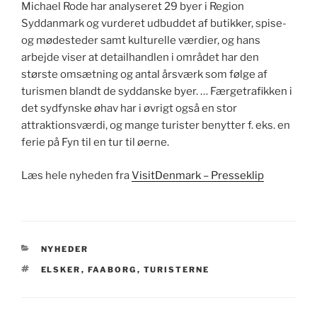
Michael Rode har analyseret 29 byer i Region
Syddanmark og vurderet udbuddet af butikker, spise-
og mødesteder samt kulturelle værdier, og hans
arbejde viser at detailhandlen i området har den
største omsætning og antal årsværk som følge af
turismen blandt de syddanske byer. … Færgetrafikken i
det sydfynske øhav har i øvrigt også en stor
attraktionsværdi, og mange turister benytter f. eks. en
ferie på Fyn til en tur til øerne.
Læs hele nyheden fra
VisitDenmark – Presseklip
KATEGORIER
NYHEDER
TAGS
ELSKER
,
FAABORG
,
TURISTERNE