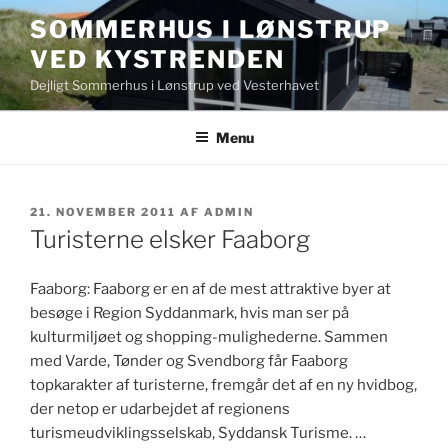
Videre
SOMMERHUS I LØNSTRUP
til
VED KYSTRENDEN
indhold
Dejligt Sommerhus i Lønstrup ved Vesterhavet
Menu
UDGIVET
21. NOVEMBER 2011
AF
ADMIN
DEN
Turisterne elsker Faaborg
Faaborg: Faaborg er en af de mest attraktive byer at
besøge i Region Syddanmark, hvis man ser på
kulturmiljøet og shopping-mulighederne. Sammen
med Varde, Tønder og Svendborg får Faaborg
topkarakter af turisterne, fremgår det af en ny hvidbog,
der netop er udarbejdet af regionens
turismeudviklingsselskab, Syddansk Turisme. …