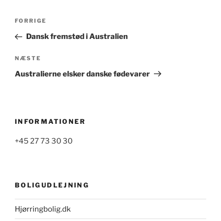
Indlægsnavigation
Forrige
FORRIGE
indlæg
Dansk fremstød i Australien
Næste
NÆSTE
indlæg
Australierne elsker danske fødevarer
INFORMATIONER
+45 27 73 30 30
BOLIGUDLEJNING
Hjørringbolig.dk