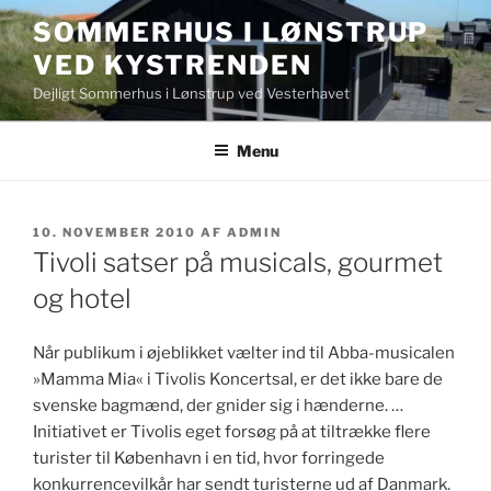
Videre
SOMMERHUS I LØNSTRUP
til
VED KYSTRENDEN
indhold
Dejligt Sommerhus i Lønstrup ved Vesterhavet
Menu
UDGIVET
10. NOVEMBER 2010
AF
ADMIN
DEN
Tivoli satser på musicals, gourmet
og hotel
Når publikum i øjeblikket vælter ind til Abba-musicalen
»Mamma Mia« i Tivolis Koncertsal, er det ikke bare de
svenske bagmænd, der gnider sig i hænderne. …
Initiativet er Tivolis eget forsøg på at tiltrække flere
turister til København i en tid, hvor forringede
konkurrencevilkår har sendt turisterne ud af Danmark.