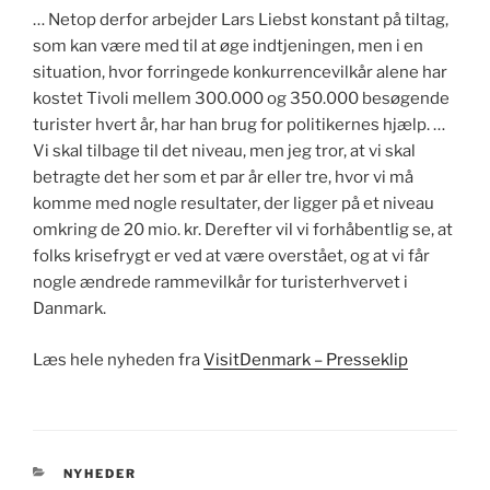
… Netop derfor arbejder Lars Liebst konstant på tiltag,
som kan være med til at øge indtjeningen, men i en
situation, hvor forringede konkurrencevilkår alene har
kostet Tivoli mellem 300.000 og 350.000 besøgende
turister hvert år, har han brug for politikernes hjælp. …
Vi skal tilbage til det niveau, men jeg tror, at vi skal
betragte det her som et par år eller tre, hvor vi må
komme med nogle resultater, der ligger på et niveau
omkring de 20 mio. kr. Derefter vil vi forhåbentlig se, at
folks krisefrygt er ved at være overstået, og at vi får
nogle ændrede rammevilkår for turisterhvervet i
Danmark.
Læs hele nyheden fra
VisitDenmark – Presseklip
KATEGORIER
NYHEDER