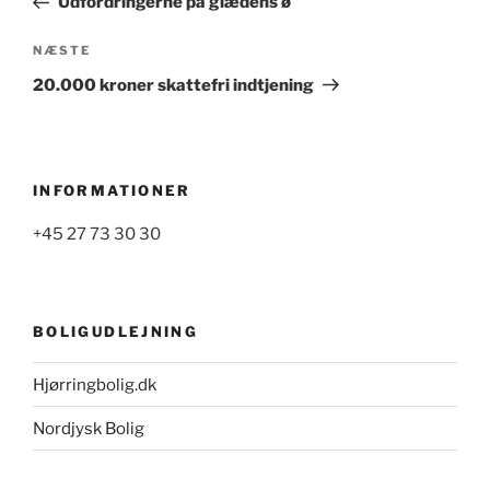
Udfordringerne på glædens ø
Næste
NÆSTE
indlæg
20.000 kroner skattefri indtjening
INFORMATIONER
+45 27 73 30 30
BOLIGUDLEJNING
Hjørringbolig.dk
Nordjysk Bolig