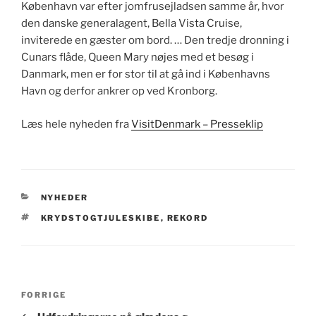
København var efter jomfrusejladsen samme år, hvor
den danske generalagent, Bella Vista Cruise,
inviterede en gæster om bord. … Den tredje dronning i
Cunars flåde, Queen Mary nøjes med et besøg i
Danmark, men er for stor til at gå ind i Københavns
Havn og derfor ankrer op ved Kronborg.
Læs hele nyheden fra
VisitDenmark – Presseklip
KATEGORIER
NYHEDER
TAGS
KRYDSTOGTJULESKIBE
,
REKORD
Indlægsnavigation
Forrige
FORRIGE
indlæg