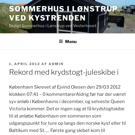
Videre
SOMMERHUS I LØNSTRUP
til
VED KYSTRENDEN
indhold
Dejligt Sommerhus i Lønstrup ved Vesterhavet
Menu
UDGIVET
1. APRIL 2012
AF
ADMIN
DEN
Rekord med krydstogt-juleskibe i
København Skrevet af Ejvind Olesen den 29/03 2012
klokken 07:41 – 0 kommentarerAldrig før har der været
syv anløb i Københavns i december, og selveste Queen
Victoria kommer. Det er ingen sag at få krydstogtskibe
til at anløbe København om sommeren som
udgangspunkt for ture op langs den norske kyst eller til
Baltikum med St. … Første gang skibet kom til