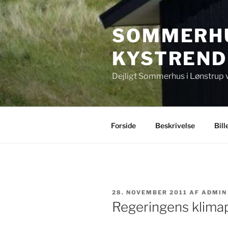
Videre
til
SOMMERHU
indhold
KYSTREND
Dejligt Sommerhus i Lønstrup 
Forside
Beskrivelse
Bill
UDGIVET
28. NOVEMBER 2011
AF
ADMIN
DEN
Regeringens klima