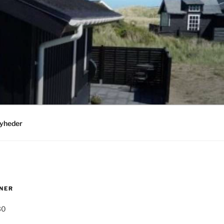
yheder
NER
30