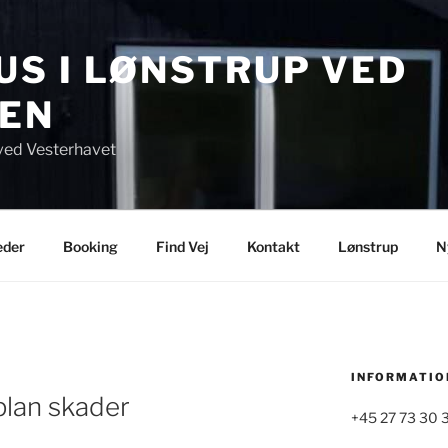
S I LØNSTRUP VED
EN
ved Vesterhavet
eder
Booking
Find Vej
Kontakt
Lønstrup
N
INFORMATIO
plan skader
+45 27 73 30 