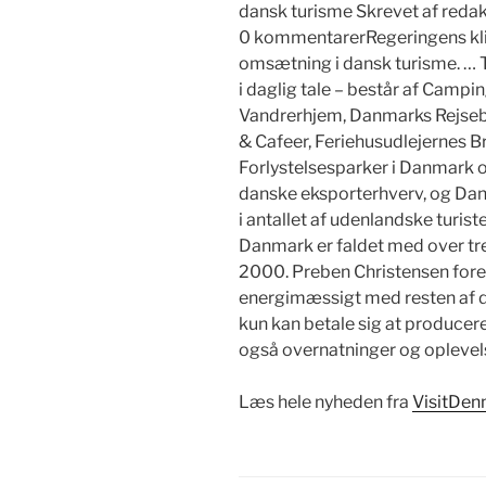
dansk turisme Skrevet af reda
0 kommentarerRegeringens kli
omsætning i dansk turisme. … 
i daglig tale – består af Camp
Vandrerhjem, Danmarks Rejseb
& Cafeer, Feriehusudlejernes B
Forlystelsesparker i Danmark o
danske eksporterhverv, og Danm
i antallet af udenlandske turiste
Danmark er faldet med over tre 
2000. Preben Christensen foresl
energimæssigt med resten af d
kun kan betale sig at producere
også overnatninger og oplevelse
Læs hele nyheden fra
VisitDen