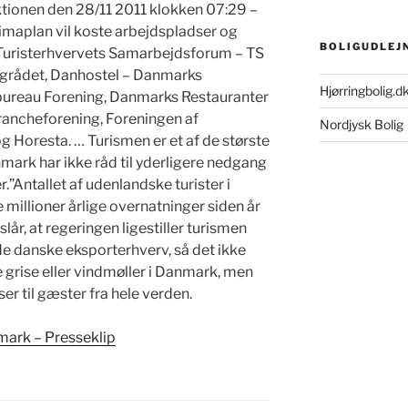
ktionen den 28/11 2011 klokken 07:29 –
maplan vil koste arbejdspladser og
BOLIGUDLEJ
Turisterhvervets Samarbejdsforum – TS
ingrådet, Danhostel – Danmarks
Hjørringbolig.d
ureau Forening, Danmarks Restauranter
rancheforening, Foreningen af
Nordjysk Bolig
g Horesta. … Turismen er et af de største
ark har ikke råd til yderligere nedgang
r.”Antallet af udenlandske turister i
millioner årlige overnatninger siden år
år, at regeringen ligestiller turismen
e danske eksporterhverv, så det ikke
 grise eller vindmøller i Danmark, men
r til gæster fra hele verden.
mark – Presseklip