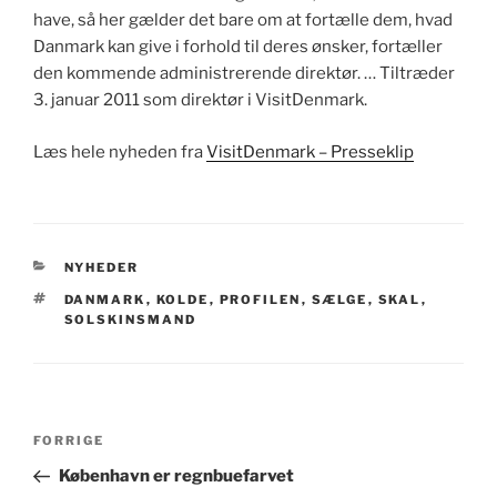
have, så her gælder det bare om at fortælle dem, hvad
Danmark kan give i forhold til deres ønsker, fortæller
den kommende administrerende direktør. … Tiltræder
3. januar 2011 som direktør i VisitDenmark.
Læs hele nyheden fra
VisitDenmark – Presseklip
KATEGORIER
NYHEDER
TAGS
DANMARK
,
KOLDE
,
PROFILEN
,
SÆLGE
,
SKAL
,
SOLSKINSMAND
Indlægsnavigation
Forrige
FORRIGE
indlæg
København er regnbuefarvet