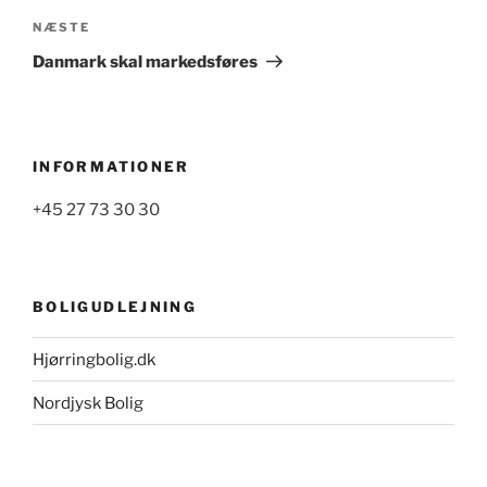
Næste
NÆSTE
indlæg
Danmark skal markedsføres
INFORMATIONER
+45 27 73 30 30
BOLIGUDLEJNING
Hjørringbolig.dk
Nordjysk Bolig