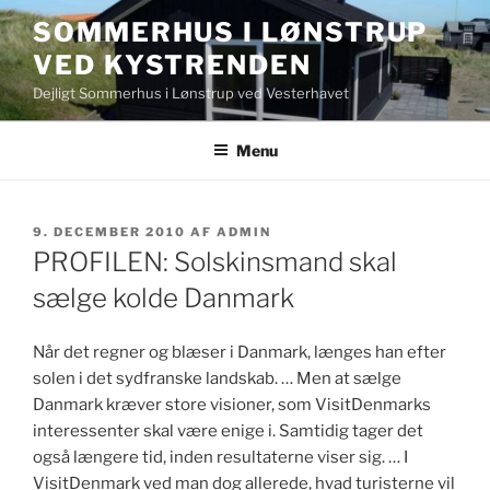
Videre
SOMMERHUS I LØNSTRUP
til
VED KYSTRENDEN
indhold
Dejligt Sommerhus i Lønstrup ved Vesterhavet
Menu
UDGIVET
9. DECEMBER 2010
AF
ADMIN
DEN
PROFILEN: Solskinsmand skal
sælge kolde Danmark
Når det regner og blæser i Danmark, længes han efter
solen i det sydfranske landskab. … Men at sælge
Danmark kræver store visioner, som VisitDenmarks
interessenter skal være enige i. Samtidig tager det
også længere tid, inden resultaterne viser sig. … I
VisitDenmark ved man dog allerede, hvad turisterne vil