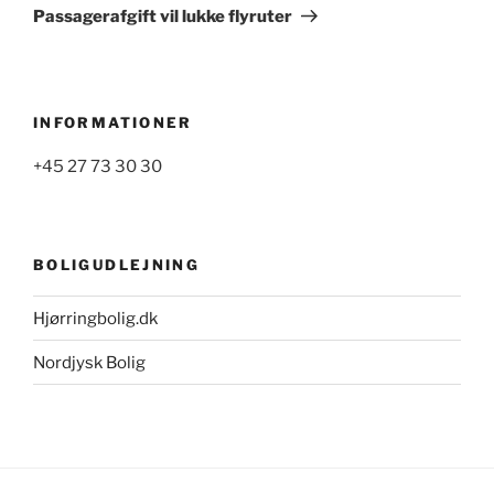
indlæg
Passagerafgift vil lukke flyruter
INFORMATIONER
+45 27 73 30 30
BOLIGUDLEJNING
Hjørringbolig.dk
Nordjysk Bolig