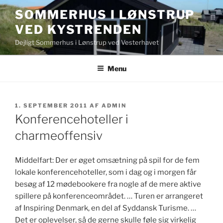
Videre
SOMMERHUS I LØNSTRUP
til
VED KYSTRENDEN
indhold
Dejligt Sommerhus i Lønstrup ved Vesterhavet
Menu
UDGIVET
1. SEPTEMBER 2011
AF
ADMIN
DEN
Konferencehoteller i
charmeoffensiv
Middelfart: Der er øget omsætning på spil for de fem
lokale konferencehoteller, som i dag og i morgen får
besøg af 12 mødebookere fra nogle af de mere aktive
spillere på konferenceområdet. … Turen er arrangeret
af Inspiring Denmark, en del af Syddansk Turisme. …
Det er oplevelser, så de gerne skulle føle sig virkelig