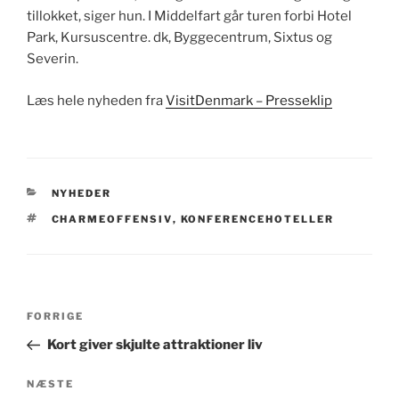
tillokket, siger hun. I Middelfart går turen forbi Hotel
Park, Kursuscentre. dk, Byggecentrum, Sixtus og
Severin.
Læs hele nyheden fra
VisitDenmark – Presseklip
KATEGORIER
NYHEDER
TAGS
CHARMEOFFENSIV
,
KONFERENCEHOTELLER
Indlægsnavigation
Forrige
FORRIGE
indlæg
Kort giver skjulte attraktioner liv
Næste
NÆSTE