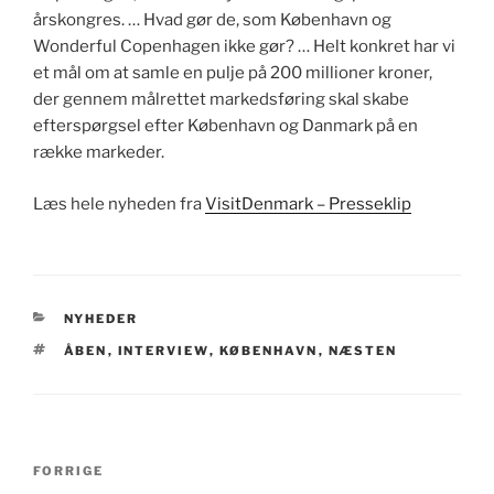
årskongres. … Hvad gør de, som København og
Wonderful Copenhagen ikke gør? … Helt konkret har vi
et mål om at samle en pulje på 200 millioner kroner,
der gennem målrettet markedsføring skal skabe
efterspørgsel efter København og Danmark på en
række markeder.
Læs hele nyheden fra
VisitDenmark – Presseklip
KATEGORIER
NYHEDER
TAGS
ÅBEN
,
INTERVIEW
,
KØBENHAVN
,
NÆSTEN
Indlægsnavigation
Forrige
FORRIGE