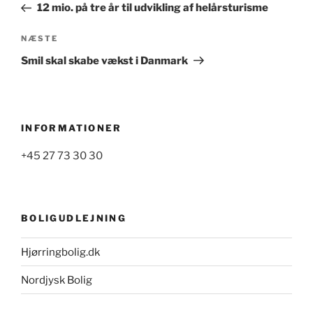
indlæg
12 mio. på tre år til udvikling af helårsturisme
Næste
NÆSTE
indlæg
Smil skal skabe vækst i Danmark
INFORMATIONER
+45 27 73 30 30
BOLIGUDLEJNING
Hjørringbolig.dk
Nordjysk Bolig