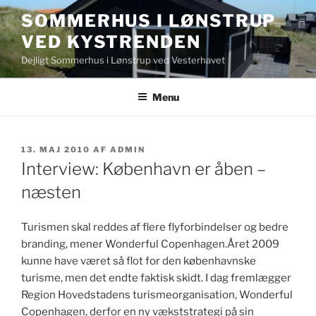
Videre
SOMMERHUS I LØNSTRUP
til
VED KYSTRENDEN
indhold
Dejligt Sommerhus i Lønstrup ved Vesterhavet
Menu
UDGIVET
13. MAJ 2010
AF
ADMIN
DEN
Interview: København er åben –
næsten
Turismen skal reddes af flere flyforbindelser og bedre
branding, mener Wonderful Copenhagen.Året 2009
kunne have været så flot for den københavnske
turisme, men det endte faktisk skidt. I dag fremlægger
Region Hovedstadens turismeorganisation, Wonderful
Copenhagen, derfor en ny vækststrategi på sin