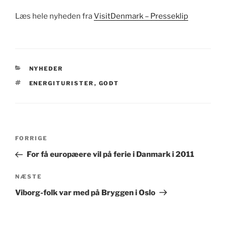
Læs hele nyheden fra
VisitDenmark – Presseklip
KATEGORIER
NYHEDER
TAGS
ENERGITURISTER
,
GODT
Indlægsnavigation
Forrige
FORRIGE
indlæg
For få europæere vil på ferie i Danmark i 2011
Næste
NÆSTE
indlæg
Viborg-folk var med på Bryggen i Oslo