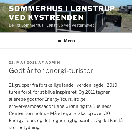
Videre
SOMMERHUS I LØNSTRUP
til
VED KYSTRENDEN
indhold
Dejligt Sommerhus i Lønstrup ved Vesterhavet
Menu
UDGIVET
21. MAJ 2011
AF
ADMIN
DEN
Godt år for energi-turister
21 grupper fra forskellige lande i verden lagde i 2010
turen forbi, for at blive inspireret. Og 2011 tegner
allerede godt for Energy Tours, ifølge
erhvervsambassadør Lene Grønning fra Business
Center Bornholm. – Målet er, at vi skal op over 30
Energy Tours og det tegner rigtig pænt. … Og det kan få
stor betydning.