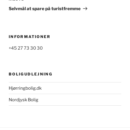
indlæg
Selvmål at spare på turistfremme
INFORMATIONER
+45 27 73 30 30
BOLIGUDLEJNING
Hjørringbolig.dk
Nordjysk Bolig