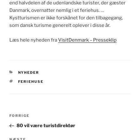
end halvdelen af de udenlandske turister, der gæster
Danmark, overnatter nemlig i et feriehus. …
Kystturismen er ikke forskånet for den tilbagegang,
som dansk turisme generelt oplever i disse år.
Læs hele nyheden fra
VisitDenmark – Presseklip
KATEGORIER
NYHEDER
TAGS
FERIEHUSE
Indlægsnavigation
Forrige
FORRIGE
indlæg
80 vil være turistdirektør
Næste
NÆSTE