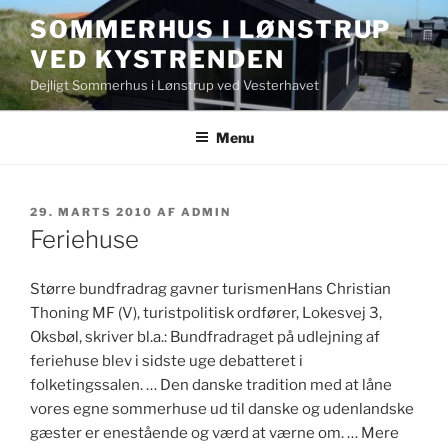
Videre
SOMMERHUS I LØNSTRUP
til
VED KYSTRENDEN
indhold
Dejligt Sommerhus i Lønstrup ved Vesterhavet
Menu
UDGIVET
29. MARTS 2010
AF
ADMIN
DEN
Feriehuse
Større bundfradrag gavner turismenHans Christian
Thoning MF (V), turistpolitisk ordfører, Lokesvej 3,
Oksbøl, skriver bl.a.: Bundfradraget på udlejning af
feriehuse blev i sidste uge debatteret i
folketingssalen. … Den danske tradition med at låne
vores egne sommerhuse ud til danske og udenlandske
gæster er enestående og værd at værne om. … Mere