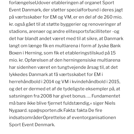
forlængelseUdover etableringen af organet Sport
Event Danmark, der støtter specialforbund i deres jagt
på værtsskaber for EM og VM, er en del af de 260 mio.
kr. også gået til at støtte byggerier og renoveringer af
stadions, arenaer og andre elitesportsfacilliteter -og
det har blandt andet været med til at sikre, at Danmark
langt om længe fik en multiarena i form af Jyske Bank
Boxen i Herning, som fik et etableringstilskud på 15
mio. kr. Opførelsen af den herningensiske multiarena
har sidenhen været en tungtvejende årsag til, at det
lykkedes Danmark at få værtsskabet for EM i
herrehåndbold i 2014 og VM i kvindehåndbold i 2015,
og det er dermed et af de tydeligste eksempler på, at
satsningen fra 2008 har givet bonus. … Fundamentet
må bare ikke blive fjernet fuldstændig,« siger Niels
Nygaard.
spa@sporten.dk
Fakta: fakta De fire
indsatsområderOprettelse af eventorganisationen
Sport Event Denmark.