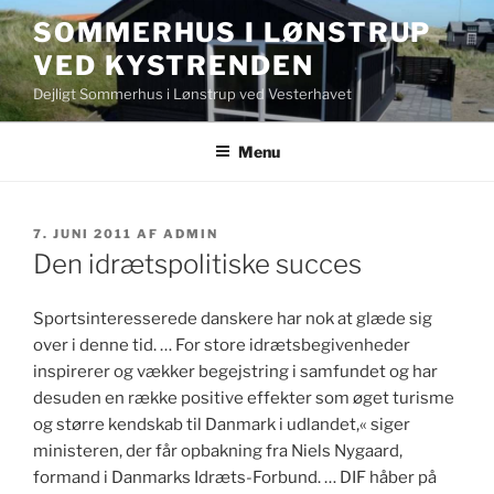
Videre
SOMMERHUS I LØNSTRUP
til
VED KYSTRENDEN
indhold
Dejligt Sommerhus i Lønstrup ved Vesterhavet
Menu
UDGIVET
7. JUNI 2011
AF
ADMIN
DEN
Den idrætspolitiske succes
Sportsinteresserede danskere har nok at glæde sig
over i denne tid. … For store idrætsbegivenheder
inspirerer og vækker begejstring i samfundet og har
desuden en række positive effekter som øget turisme
og større kendskab til Danmark i udlandet,« siger
ministeren, der får opbakning fra Niels Nygaard,
formand i Danmarks Idræts-Forbund. … DIF håber på