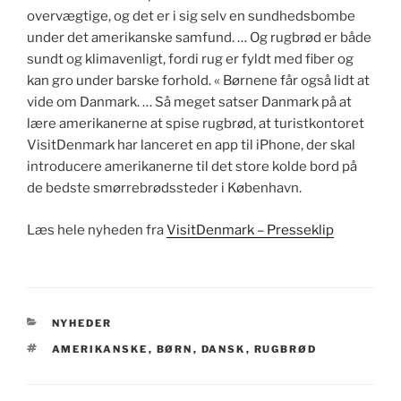
overvægtige, og det er i sig selv en sundhedsbombe
under det amerikanske samfund. … Og rugbrød er både
sundt og klimavenligt, fordi rug er fyldt med fiber og
kan gro under barske forhold. « Børnene får også lidt at
vide om Danmark. … Så meget satser Danmark på at
lære amerikanerne at spise rugbrød, at turistkontoret
VisitDenmark har lanceret en app til iPhone, der skal
introducere amerikanerne til det store kolde bord på
de bedste smørrebrødssteder i København.
Læs hele nyheden fra
VisitDenmark – Presseklip
KATEGORIER
NYHEDER
TAGS
AMERIKANSKE
,
BØRN
,
DANSK
,
RUGBRØD