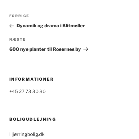
Indlægsnavigation
Forrige
FORRIGE
indlæg
Dynamik og drama i Klitmøller
Næste
NÆSTE
indlæg
600 nye planter til Rosernes by
INFORMATIONER
+45 27 73 30 30
BOLIGUDLEJNING
Hjørringbolig.dk