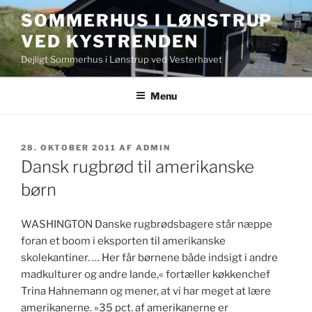
Videre
SOMMERHUS I LØNSTRUP
til
VED KYSTRENDEN
indhold
Dejligt Sommerhus i Lønstrup ved Vesterhavet
Menu
UDGIVET
28. OKTOBER 2011
AF
ADMIN
DEN
Dansk rugbrød til amerikanske
børn
WASHINGTON Danske rugbrødsbagere står næppe
foran et boom i eksporten til amerikanske
skolekantiner. … Her får børnene både indsigt i andre
madkulturer og andre lande,« fortæller køkkenchef
Trina Hahnemann og mener, at vi har meget at lære
amerikanerne. »35 pct. af amerikanerne er