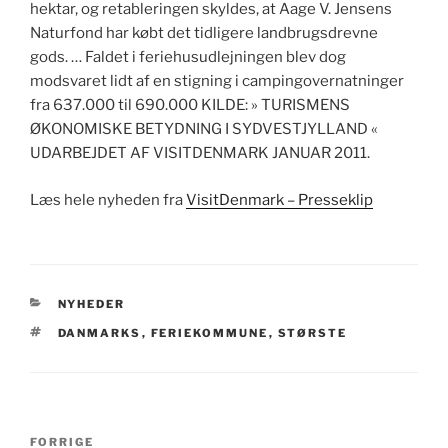
hektar, og retableringen skyldes, at Aage V. Jensens
Naturfond har købt det tidligere landbrugsdrevne
gods. … Faldet i feriehusudlejningen blev dog
modsvaret lidt af en stigning i campingovernatninger
fra 637.000 til 690.000 KILDE: » TURISMENS
ØKONOMISKE BETYDNING I SYDVESTJYLLAND «
UDARBEJDET AF VISITDENMARK JANUAR 2011.
Læs hele nyheden fra
VisitDenmark – Presseklip
KATEGORIER
NYHEDER
TAGS
DANMARKS
,
FERIEKOMMUNE
,
STØRSTE
Indlægsnavigation
Forrige
FORRIGE