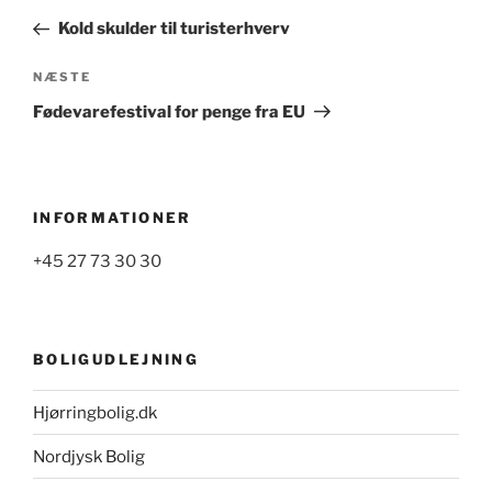
indlæg
Kold skulder til turisterhverv
Næste
NÆSTE
indlæg
Fødevarefestival for penge fra EU
INFORMATIONER
+45 27 73 30 30
BOLIGUDLEJNING
Hjørringbolig.dk
Nordjysk Bolig