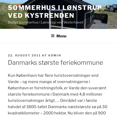
Videre
SOMMERHUS I LØNSTRUP
til
VED KYSTRENDEN
indhold
Dejligt Sommerhus i Lønstrup ved Vesterhavet
Menu
UDGIVET
22. AUGUST 2011
AF
ADMIN
DEN
Danmarks største feriekommune
Kun København har flere turistovernatninger end
Varde – og mens mange af overnatningerne i
København er forretningsfolk, er Varde den suverænt
største feriekommune i Danmark med 4,8 millioner
turistovernatninger årligt. … Området var i første
halvdel af 1800-tallet Danmarks næststørste sø på 30
kvadratkilometer – 2000 hektar. Nu bliver den på 900