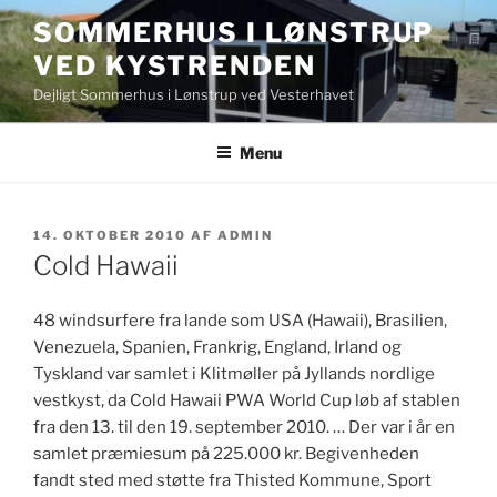
Videre
SOMMERHUS I LØNSTRUP
til
VED KYSTRENDEN
indhold
Dejligt Sommerhus i Lønstrup ved Vesterhavet
Menu
UDGIVET
14. OKTOBER 2010
AF
ADMIN
DEN
Cold Hawaii
48 windsurfere fra lande som USA (Hawaii), Brasilien,
Venezuela, Spanien, Frankrig, England, Irland og
Tyskland var samlet i Klitmøller på Jyllands nordlige
vestkyst, da Cold Hawaii PWA World Cup løb af stablen
fra den 13. til den 19. september 2010. … Der var i år en
samlet præmiesum på 225.000 kr. Begivenheden
fandt sted med støtte fra Thisted Kommune, Sport