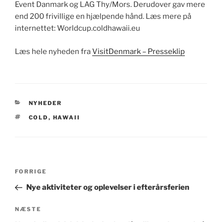
Event Danmark og LAG Thy/Mors. Derudover gav mere
end 200 frivillige en hjælpende hånd. Læs mere på
internettet: Worldcup.coldhawaii.eu
Læs hele nyheden fra
VisitDenmark – Presseklip
KATEGORIER
NYHEDER
TAGS
COLD
,
HAWAII
Indlægsnavigation
Forrige
FORRIGE
indlæg
Nye aktiviteter og oplevelser i efterårsferien
Næste
NÆSTE
indlæg