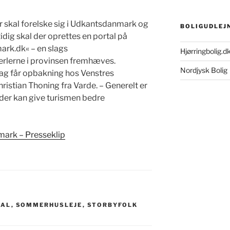
er skal forelske sig i Udkantsdanmark og
BOLIGUDLEJ
mtidig skal der oprettes en portal på
mark.dk« – en slags
Hjørringbolig.d
erlerne i provinsen fremhæves.
Nordjysk Bolig
ag får opbakning hos Venstres
hristian Thoning fra Varde. – Generelt er
g, der kan give turismen bedre
mark – Presseklip
KAL
,
SOMMERHUSLEJE
,
STORBYFOLK