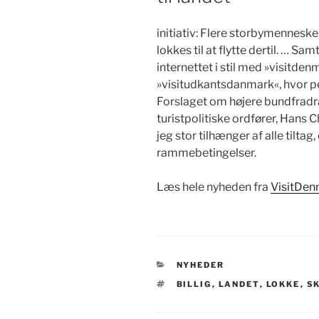
initiativ: Flere storbymennesk
lokkes til at flytte dertil. … Sa
internettet i stil med »visitden
»visitudkantsdanmark«, hvor p
Forslaget om højere bundfradr
turistpolitiske ordfører, Hans C
jeg stor tilhænger af alle tilta
rammebetingelser.
Læs hele nyheden fra
VisitDen
KATEGORIER
NYHEDER
TAGS
BILLIG
,
LANDET
,
LOKKE
,
S