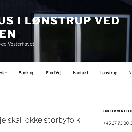
S I LØNSTRUP VED
EN
ved Vesterhavet
eder
Booking
Find Vej
Kontakt
Lønstrup
N
INFORMATIO
e skal lokke storbyfolk
+45 27 73 30 