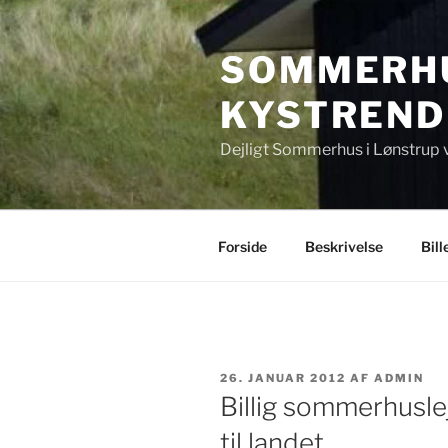
Videre
til
SOMMERHU
indhold
KYSTREND
Dejligt Sommerhus i Lønstrup 
Forside
Beskrivelse
Bill
UDGIVET
26. JANUAR 2012
AF
ADMIN
DEN
Billig sommerhuslej
til landet