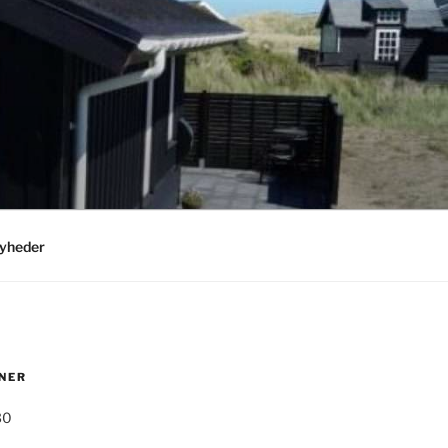
yheder
NER
30