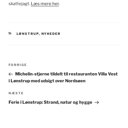
skattejagt.
Læs mere her
.
KATEGORIER
LØNSTRUP
,
NYHEDER
Indlægsnavigation
Forrige
FORRIGE
indlæg
Michelin-stjerne tildelt til restauranten Villa Vest
i Lønstrup med udsigt over Nordsøen
Næste
NÆSTE
indlæg
Ferie i Lønstrup: Strand, natur og hygge