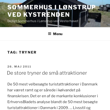
Videre
SOMMERHUS I LØNSTRUP
til
VED KYSTRENDEN
indhold
Dejligt Sommerhus i Lønstrup ved Vesterhavet
Menu
TAG:
TRYNER
UDGIVET
26. MAJ 2011
DEN
De store tryner de små attraktioner
De 50 mest velbesøgte turistattraktioner i Danmark
har været ramt og er sårede i kølvandet på
finanskrisen. Det er en af de markante konklusioner i
ErhvervsBladets analyse blandt de 50 mest besøgte
turistattraktioner i Danmark i 2009. … Livsstil og