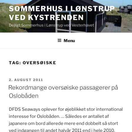
Videre
SOMMERHUS I LØNSTRUP
til
VED KYSTRENDEN
indhold
Dejligt Sommerhus i Lønstrup ved Vesterhavet
Menu
TAG:
OVERSØISKE
UDGIVET
2. AUGUST 2011
DEN
Rekordmange oversøiske passagerer på
Oslobåden
DFDS Seaways oplever for øjeblikket stor international
interesse for Oslobåden. … Således er antallet af
japanere om bord allerede mere end dobbelt så stort
ved indgangen til andet halvår 2011 end i hele 2010.