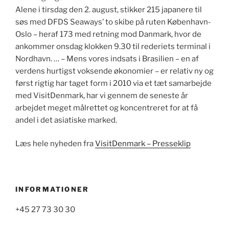
Alene i tirsdag den 2. august, stikker 215 japanere til
søs med DFDS Seaways’ to skibe på ruten København-
Oslo – heraf 173 med retning mod Danmark, hvor de
ankommer onsdag klokken 9.30 til rederiets terminal i
Nordhavn. … – Mens vores indsats i Brasilien – en af
verdens hurtigst voksende økonomier – er relativ ny og
først rigtig har taget form i 2010 via et tæt samarbejde
med VisitDenmark, har vi gennem de seneste år
arbejdet meget målrettet og koncentreret for at få
andel i det asiatiske marked.
Læs hele nyheden fra
VisitDenmark – Presseklip
INFORMATIONER
+45 27 73 30 30