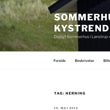
Videre
til
SOMMERHU
indhold
KYSTREND
Dejligt Sommerhus i Lønstrup 
Forside
Beskrivelse
Bill
TAG:
HERNING
UDGIVET
10. MAJ 2012