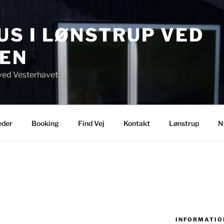
S I LØNSTRUP VED
EN
ved Vesterhavet
eder
Booking
Find Vej
Kontakt
Lønstrup
N
INFORMATIO