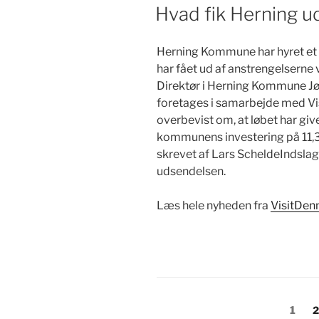
DEN
Hvad fik Herning u
Herning Kommune har hyret et an
har fået ud af anstrengelserne
Direktør i Herning Kommune Jør
foretages i samarbejde med Vi
overbevist om, at løbet har give
kommunens investering på 11,3 m
skrevet af Lars ScheldeIndslag
udsendelsen.
Læs hele nyheden fra
VisitDen
Indlægsinddeling
Side
S
1