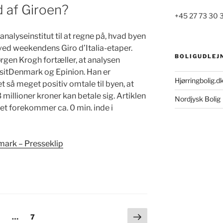
d af Giroen?
+45 27 73 30 
alyseinstitut til at regne på, hvad byen
 ved weekendens Giro d’Italia-etaper.
BOLIGUDLEJ
gen Krogh fortæller, at analysen
sitDenmark og Epinion. Han er
Hjørringbolig.d
t så meget positiv omtale til byen, at
illioner kroner kan betale sig. Artiklen
Nordjysk Bolig
et forekommer ca. 0 min. inde i
mark – Presseklip
Næste
ide
Side
2
…
7