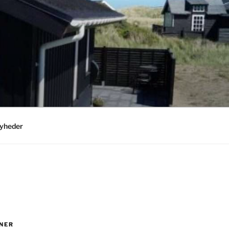
yheder
NER