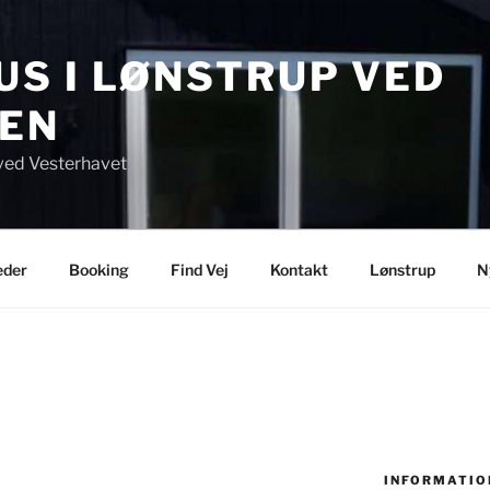
S I LØNSTRUP VED
EN
ved Vesterhavet
eder
Booking
Find Vej
Kontakt
Lønstrup
N
INFORMATIO