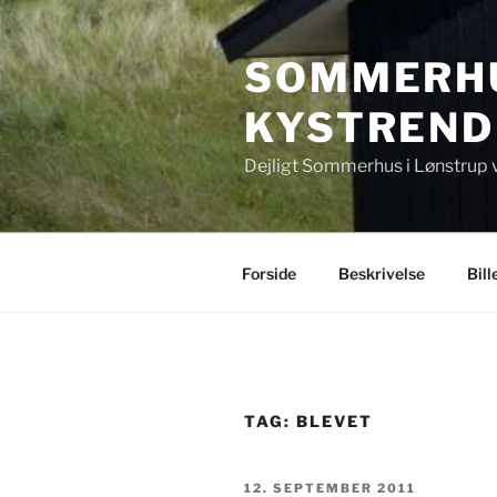
Videre
til
SOMMERHU
indhold
KYSTREND
Dejligt Sommerhus i Lønstrup 
Forside
Beskrivelse
Bill
TAG:
BLEVET
UDGIVET
12. SEPTEMBER 2011