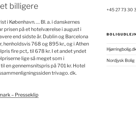
et billigere
+45 27 73 30 
ist i København. … Bl. a. i danskernes
r prisen på et hotelværelse i august i
BOLIGUDLEJ
. lavere end sidste år. Dublin og Barcelona
r, henholdsvis 768 og 895 kr., og i Athen
Hjørringbolig.d
is fire pct,. til 678 kr. I et andet yndet
lpriserne lige så meget som i
Nordjysk Bolig
til en gennemsnitspris på 701 kr. Hotel
issammenligningssiden trivago. dk.
mark – Presseklip