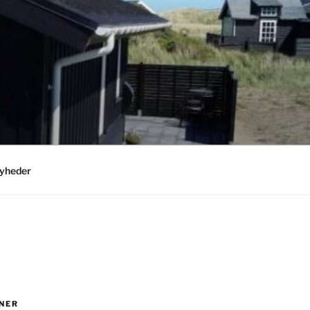
yheder
NER