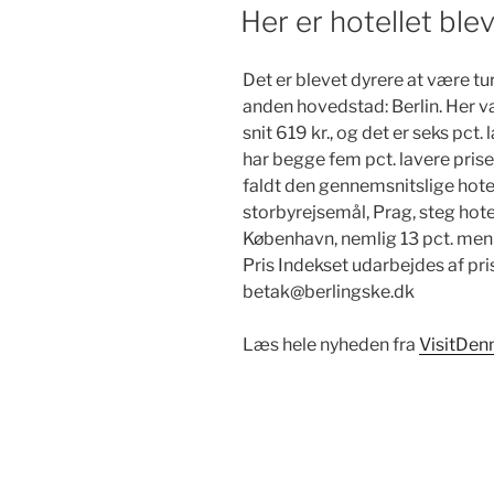
DEN
Her er hotellet blev
Det er blevet dyrere at være tur
anden hovedstad: Berlin. Her va
snit 619 kr., og det er seks pct
har begge fem pct. lavere prise
faldt den gennemsnitslige hotelpr
storbyrejsemål, Prag, steg hote
København, nemlig 13 pct. men 
Pris Indekset udarbejdes af pr
betak@berlingske.dk
Læs hele nyheden fra
VisitDen