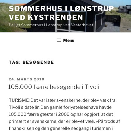
Videre
SOMMERHUS I LØNSTRUP
til
VED KYSTRENDEN
indhold
Dejligt Sommerhus i Lønstrup ved Vesterhavet
Menu
TAG:
BESØGENDE
UDGIVET
24. MARTS 2010
DEN
105.000 færre besøgende i Tivoli
TURISME: Det var især svenskerne, der blev væk fra
Tivoli sidste år. Den gamle forlystelseshave havde
105.000 færre gæster i 2009 og har opgjort, at det
primært er svenskerne, der er blevet væk. »På trods af
finanskrisen og den generelle nedgang i turismen i