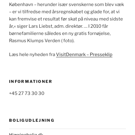
København – herunder især svenskerne som blev væk
– er vi tilfredse med årsregnskabet og glade for, at vi
kan fremvise et resultat før skat på niveau med sidste
år,« siger Lars Liebst, adm. direktør. … I 2010 får
børnefamilierne således en ny gratis fornøjelse,
Rasmus Klumps Verden ( foto).
Læs hele nyheden fra
VisitDenmark – Presseklip
INFORMATIONER
+45 27 73 30 30
BOLIGUDLEJNING
Hjørringbolig.dk