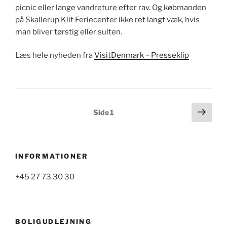
picnic eller lange vandreture efter rav. Og købmanden
på Skallerup Klit Feriecenter ikke ret langt væk, hvis
man bliver tørstig eller sulten.
Læs hele nyheden fra
VisitDenmark – Presseklip
Indlægsinddeling
Næs
Side
1
side
INFORMATIONER
+45 27 73 30 30
BOLIGUDLEJNING