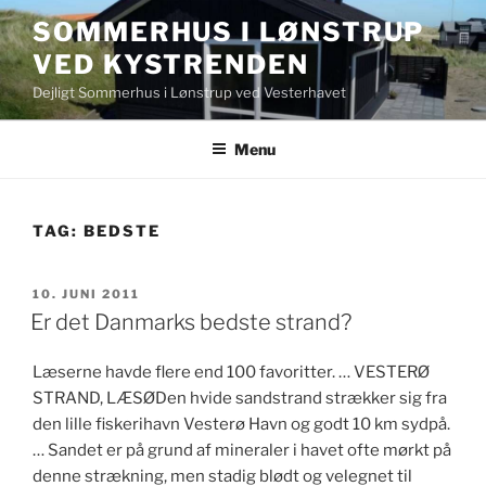
Videre
SOMMERHUS I LØNSTRUP
til
VED KYSTRENDEN
indhold
Dejligt Sommerhus i Lønstrup ved Vesterhavet
Menu
TAG:
BEDSTE
UDGIVET
10. JUNI 2011
DEN
Er det Danmarks bedste strand?
Læserne havde flere end 100 favoritter. … VESTERØ
STRAND, LÆSØDen hvide sandstrand strækker sig fra
den lille fiskerihavn Vesterø Havn og godt 10 km sydpå.
… Sandet er på grund af mineraler i havet ofte mørkt på
denne strækning, men stadig blødt og velegnet til