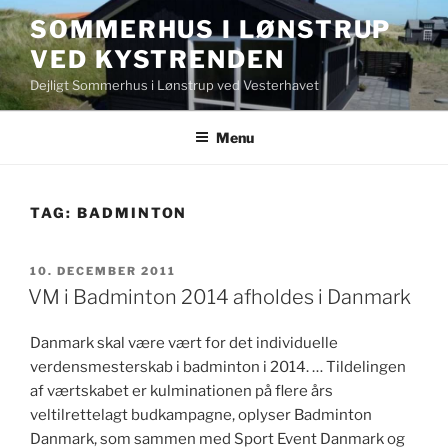
Videre
SOMMERHUS I LØNSTRUP
til
VED KYSTRENDEN
indhold
Dejligt Sommerhus i Lønstrup ved Vesterhavet
Menu
TAG:
BADMINTON
UDGIVET
10. DECEMBER 2011
DEN
VM i Badminton 2014 afholdes i Danmark
Danmark skal være vært for det individuelle
verdensmesterskab i badminton i 2014. … Tildelingen
af værtskabet er kulminationen på flere års
veltilrettelagt budkampagne, oplyser Badminton
Danmark, som sammen med Sport Event Danmark og