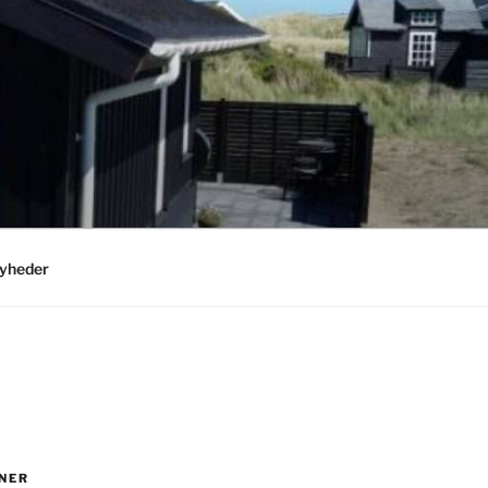
yheder
NER