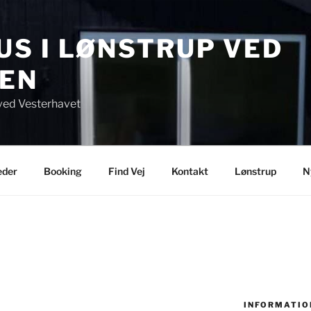
S I LØNSTRUP VED
EN
ved Vesterhavet
eder
Booking
Find Vej
Kontakt
Lønstrup
N
INFORMATIO