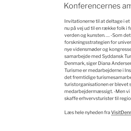
DEN
Konferencernes a
Invitationerne til at deltage i 
nu på vej ud til en række folk i
verden og kunsten. … -Som det fø
forskningsstrategien for univers
nye vidensmøder og kongresser 
samarbejde med Syddansk Turi
Denmark, siger Diana Andersen
Turisme er medarbejderne i In
det fremtidige turismesamarbej
turistorganisationen er bleve
medarbejdermæssigt. -Men vi 
skaffe erhvervsturister til reg
Læs hele nyheden fra
VisitDen