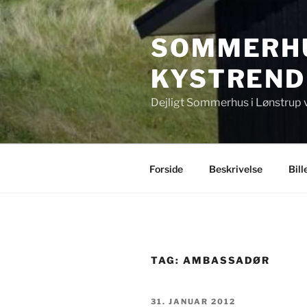
Videre
til
SOMMERHU
indhold
KYSTREND
Dejligt Sommerhus i Lønstrup 
Forside
Beskrivelse
Bill
TAG:
AMBASSADØR
UDGIVET
31. JANUAR 2012