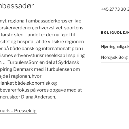
mbassadør
+45 27 73 30 
et nyt, regionalt ambassadørkorps er lige
 forskerverdenen, erhvervslivet, sportens
BOLIGUDLEJ
rste sted i landet er der nu føjet til
itet og hospital, at de vil sikre regionen
Hjørringbolig.d
på både dansk og internationalt plan i
smes erhvervsturismeselskab Inspiring
Nordjysk Bolig
. … TurbulensSom en del af Syddansk
spiring Denmark med i turbulensen om
de i regionen, hvor
t slanket både økonomisk og
bevarer fokus på vores opgave med at
ionen, siger Diana Andersen.
mark – Presseklip