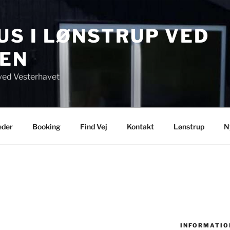
S I LØNSTRUP VED
EN
ved Vesterhavet
eder
Booking
Find Vej
Kontakt
Lønstrup
N
INFORMATIO