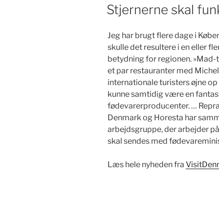
DEN
Stjernerne skal funk
Jeg har brugt flere dage i Købe
skulle det resultere i en eller fle
betydning for regionen. »Mad-
et par restauranter med Micheli
internationale turisters øjne 
kunne samtidig være en fantas
fødevarerproducenter. … Repræ
Denmark og Horesta har samme
arbejdsgruppe, der arbejder p
skal sendes med fødevaremini
Læs hele nyheden fra
VisitDen