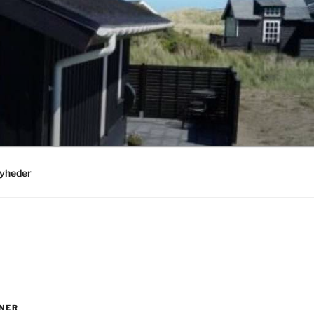
yheder
NER