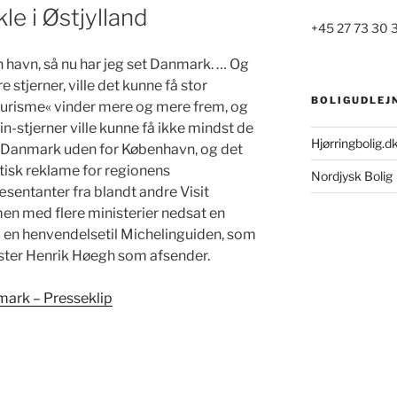
le i Østjylland
+45 27 73 30 
n havn, så nu har jeg set Danmark. … Og
re stjerner, ville det kunne få stor
BOLIGUDLEJ
turisme« vinder mere og mere frem, og
n-stjerner ville kunne få ikke mindst de
Hjørringbolig.d
op Danmark uden for København, og det
tisk reklame for regionens
Nordjysk Bolig
sentanter fra blandt andre Visit
n med flere ministerier nedsat en
å en henvendelsetil Michelinguiden, som
ster Henrik Høegh som afsender.
mark – Presseklip