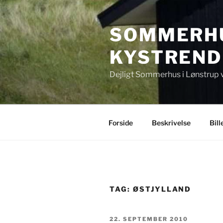
Videre
til
SOMMERHU
indhold
KYSTREND
Dejligt Sommerhus i Lønstrup 
Forside
Beskrivelse
Bill
TAG:
ØSTJYLLAND
UDGIVET
22. SEPTEMBER 2010