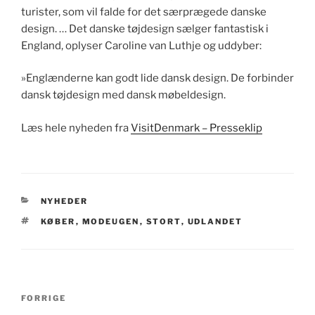
turister, som vil falde for det særprægede danske
design. … Det danske tøjdesign sælger fantastisk i
England, oplyser Caroline van Luthje og uddyber:
»Englænderne kan godt lide dansk design. De forbinder
dansk tøjdesign med dansk møbeldesign.
Læs hele nyheden fra
VisitDenmark – Presseklip
KATEGORIER
NYHEDER
TAGS
KØBER
,
MODEUGEN
,
STORT
,
UDLANDET
Indlægsnavigation
Forrige
FORRIGE