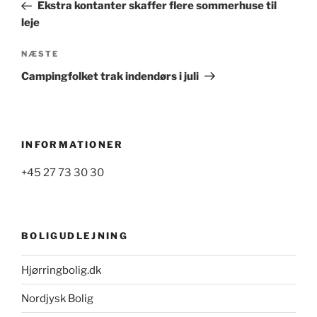
indlæg
Ekstra kontanter skaffer flere sommerhuse til
leje
Næste
NÆSTE
indlæg
Campingfolket trak indendørs i juli
INFORMATIONER
+45 27 73 30 30
BOLIGUDLEJNING
Hjørringbolig.dk
Nordjysk Bolig