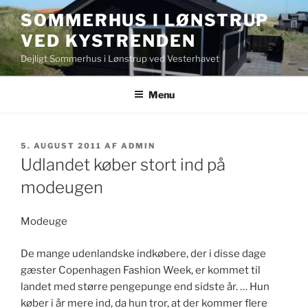
Videre
SOMMERHUS I LØNSTRUP
til
VED KYSTRENDEN
indhold
Dejligt Sommerhus i Lønstrup ved Vesterhavet
Menu
UDGIVET
5. AUGUST 2011
AF
ADMIN
DEN
Udlandet køber stort ind på
modeugen
Modeuge
De mange udenlandske indkøbere, der i disse dage
gæster Copenhagen Fashion Week, er kommet til
landet med større pengepunge end sidste år. … Hun
køber i år mere ind, da hun tror, at der kommer flere