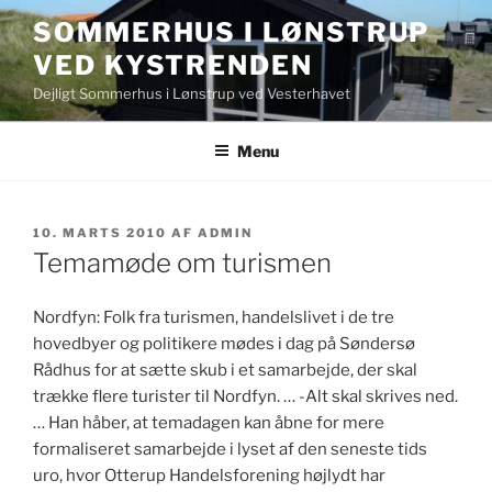
Videre
SOMMERHUS I LØNSTRUP
til
VED KYSTRENDEN
indhold
Dejligt Sommerhus i Lønstrup ved Vesterhavet
Menu
UDGIVET
10. MARTS 2010
AF
ADMIN
DEN
Temamøde om turismen
Nordfyn: Folk fra turismen, handelslivet i de tre
hovedbyer og politikere mødes i dag på Søndersø
Rådhus for at sætte skub i et samarbejde, der skal
trække flere turister til Nordfyn. … -Alt skal skrives ned.
… Han håber, at temadagen kan åbne for mere
formaliseret samarbejde i lyset af den seneste tids
uro, hvor Otterup Handelsforening højlydt har