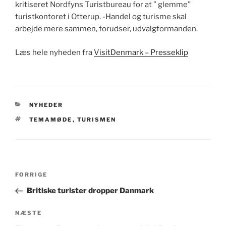
kritiseret Nordfyns Turistbureau for at ” glemme”
turistkontoret i Otterup. -Handel og turisme skal
arbejde mere sammen, forudser, udvalgformanden.
Læs hele nyheden fra
VisitDenmark – Presseklip
KATEGORIER
NYHEDER
TAGS
TEMAMØDE
,
TURISMEN
Indlægsnavigation
Forrige
FORRIGE
indlæg
Britiske turister dropper Danmark
Næste
NÆSTE
indlæg