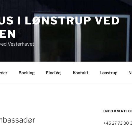
S I LØNSTRUP VED
EN
ved Vesterhavet
eder
Booking
Find Vej
Kontakt
Lønstrup
N
INFORMATIO
mbassadør
+45 27 73 30 