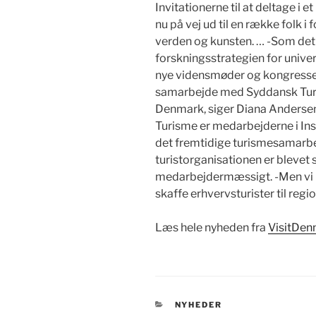
Invitationerne til at deltage i 
nu på vej ud til en række folk i
verden og kunsten. … -Som det fø
forskningsstrategien for univers
nye vidensmøder og kongresser 
samarbejde med Syddansk Turi
Denmark, siger Diana Andersen
Turisme er medarbejderne i In
det fremtidige turismesamarbej
turistorganisationen er bleve
medarbejdermæssigt. -Men vi 
skaffe erhvervsturister til reg
Læs hele nyheden fra
VisitDen
KATEGORIER
NYHEDER