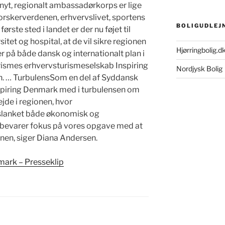
et nyt, regionalt ambassadørkorps er lige
 forskerverdenen, erhvervslivet, sportens
BOLIGUDLEJ
rste sted i landet er der nu føjet til
itet og hospital, at de vil sikre regionen
Hjørringbolig.d
på både dansk og internationalt plan i
smes erhvervsturismeselskab Inspiring
Nordjysk Bolig
. … TurbulensSom en del af Syddansk
spiring Denmark med i turbulensen om
de i regionen, hvor
t slanket både økonomisk og
bevarer fokus på vores opgave med at
ionen, siger Diana Andersen.
mark – Presseklip