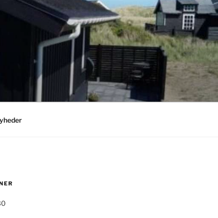
yheder
NER
30