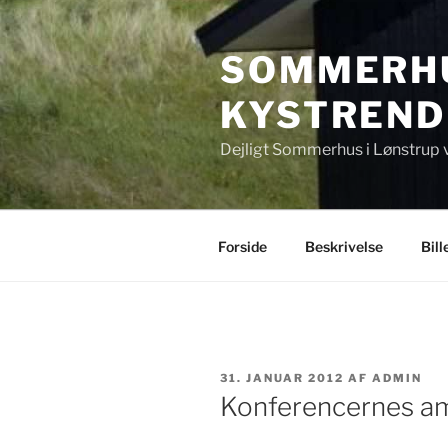
Videre
til
SOMMERHU
indhold
KYSTREND
Dejligt Sommerhus i Lønstrup 
Forside
Beskrivelse
Bill
UDGIVET
31. JANUAR 2012
AF
ADMIN
DEN
Konferencernes a