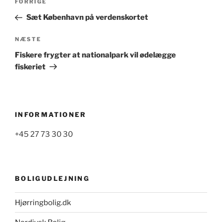
Forrige
FORRIGE
indlæg
Sæt København på verdenskortet
Næste
NÆSTE
indlæg
Fiskere frygter at nationalpark vil ødelægge
fiskeriet
INFORMATIONER
+45 27 73 30 30
BOLIGUDLEJNING
Hjørringbolig.dk