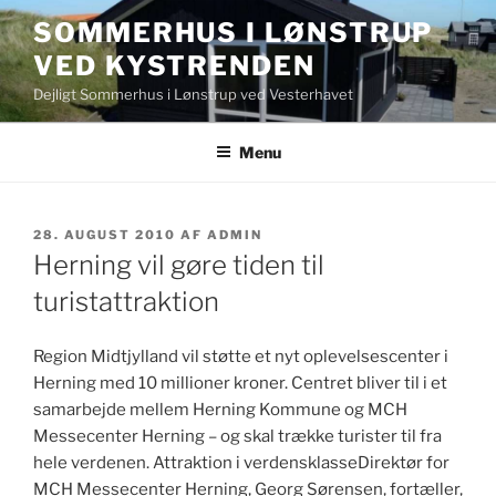
Videre
SOMMERHUS I LØNSTRUP
til
VED KYSTRENDEN
indhold
Dejligt Sommerhus i Lønstrup ved Vesterhavet
Menu
UDGIVET
28. AUGUST 2010
AF
ADMIN
DEN
Herning vil gøre tiden til
turistattraktion
Region Midtjylland vil støtte et nyt oplevelsescenter i
Herning med 10 millioner kroner. Centret bliver til i et
samarbejde mellem Herning Kommune og MCH
Messecenter Herning – og skal trække turister til fra
hele verdenen. Attraktion i verdensklasseDirektør for
MCH Messecenter Herning, Georg Sørensen, fortæller,