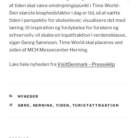
at tiden skal være omdrejningspunkt i Time World:-
Den største knaphedsfaktor i dag er tid, så at sætte
tiden i perspektiv for skoleelever, visualisere det med
læring, til inspiration og fordybelse for forskere og
erhvervsliv, vil skabe en topattraktion i verdensklasse,
siger Georg Sørensen. Time World skal placeres ved
siden af MCH Messecenter Herning.
Læs hele nyheden fra
VisitDenmark – Presseklip
KATEGORIER
NYHEDER
TAGS
GØRE
,
HERNING
,
TIDEN
,
TURISTATTRAKTION
Indlægsnavigation