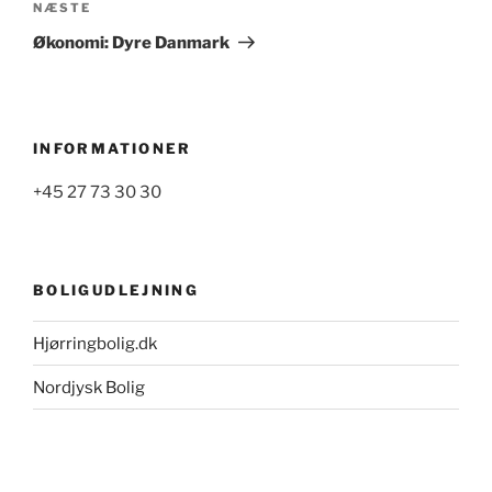
Næste
NÆSTE
indlæg
Økonomi: Dyre Danmark
INFORMATIONER
+45 27 73 30 30
BOLIGUDLEJNING
Hjørringbolig.dk
Nordjysk Bolig