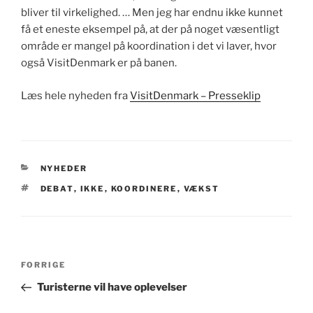
bliver til virkelighed. … Men jeg har endnu ikke kunnet
få et eneste eksempel på, at der på noget væsentligt
område er mangel på koordination i det vi laver, hvor
også VisitDenmark er på banen.
Læs hele nyheden fra
VisitDenmark – Presseklip
KATEGORIER
NYHEDER
TAGS
DEBAT
,
IKKE
,
KOORDINERE
,
VÆKST
Indlægsnavigation
Forrige
FORRIGE
indlæg
Turisterne vil have oplevelser