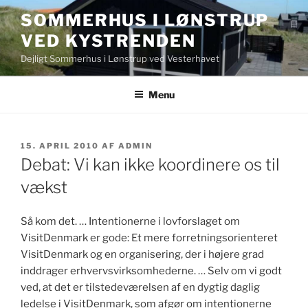
Videre
SOMMERHUS I LØNSTRUP
til
VED KYSTRENDEN
indhold
Dejligt Sommerhus i Lønstrup ved Vesterhavet
Menu
UDGIVET
15. APRIL 2010
AF
ADMIN
DEN
Debat: Vi kan ikke koordinere os til
vækst
Så kom det. … Intentionerne i lovforslaget om
VisitDenmark er gode: Et mere forretningsorienteret
VisitDenmark og en organisering, der i højere grad
inddrager erhvervsvirksomhederne. … Selv om vi godt
ved, at det er tilstedeværelsen af en dygtig daglig
ledelse i VisitDenmark, som afgør om intentionerne